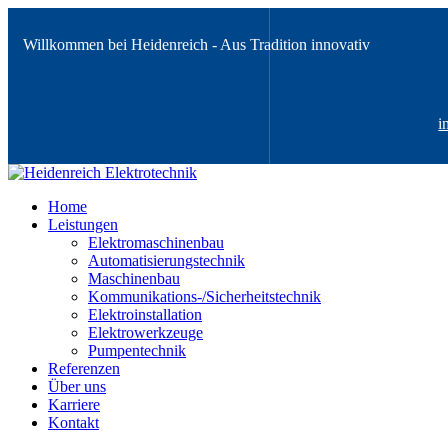
Willkommen bei Heidenreich - Aus Tradition innovativ
i
Home
Leistungen
Elektromaschinenbau
Automatisierungstechnik
Maschinenbau
Kommunikations-/Sicherheitstechnik
Elektroinstallation
Elektrowerkzeuge
Pumpentechnik
Referenzen
Über uns
Karriere
Kontakt