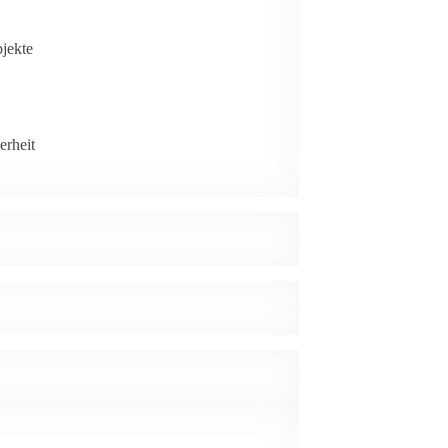
jekte
rheit