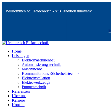
Willkommen bei Heidenreich - Aus Tradition innovativ
i
Home
Leistungen
Elektromaschinenbau
Automatisierungstechnik
Maschinenbau
Kommunikations-/Sicherheitstechnik
Elektroinstallation
Elektrowerkzeuge
Pumpentechnik
Referenzen
Über uns
Karriere
Kontakt