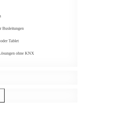
n
er Busleitungen
 oder Tablet
arte Lösungen ohne KNX