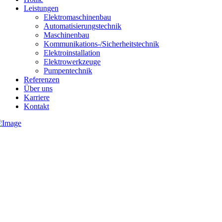
Leistungen
Elektromaschinenbau
Automatisierungstechnik
Maschinenbau
Kommunikations-/Sicherheitstechnik
Elektroinstallation
Elektrowerkzeuge
Pumpentechnik
Referenzen
Über uns
Karriere
Kontakt
04131 233000
info@heidenreich-elektrotechnik.de