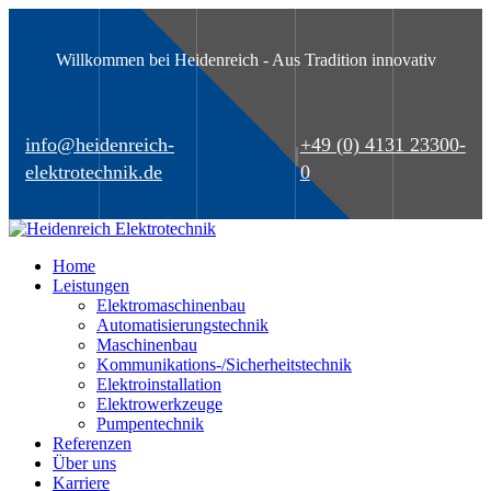
Willkommen bei Heidenreich - Aus Tradition innovativ
info@heidenreich-
+49 (0) 4131 23300-
elektrotechnik.de
0
Home
Leistungen
Elektromaschinenbau
Automatisierungstechnik
Maschinenbau
Kommunikations-/Sicherheitstechnik
Elektroinstallation
Elektrowerkzeuge
Pumpentechnik
Referenzen
Über uns
Karriere