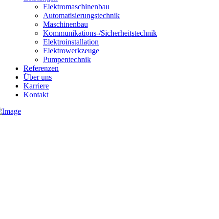
Elektromaschinenbau
Automatisierungstechnik
Maschinenbau
Kommunikations-/Sicherheitstechnik
Elektroinstallation
Elektrowerkzeuge
Pumpentechnik
Referenzen
Über uns
Karriere
Kontakt
04131 233000
info@heidenreich-elektrotechnik.de
Heidenreich Elektrotechnik & Elektromaschinenbau