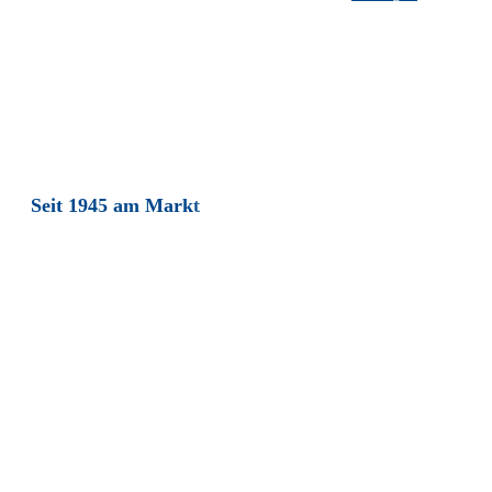
Seit 1945 am Markt
Elektrotechnik &
Maschinenbau
Wir sind Heidenreich - Ihr Partner für Elektrotechnik, Maschinenbau und 
Steuerungslösungen.