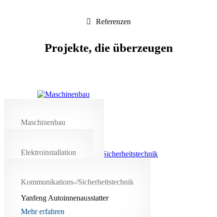
Referenzen
Projekte, die überzeugen
Maschinenbau
Fertigung Rüttelplatte
Mehr erfahren
Elektroinstallation
TZH Lüneburg
Mehr erfahren
Kommunikations-/Sicherheitstechnik
Yanfeng Autoinnenausstatter
Alle Referenzen ansehen
Mehr erfahren