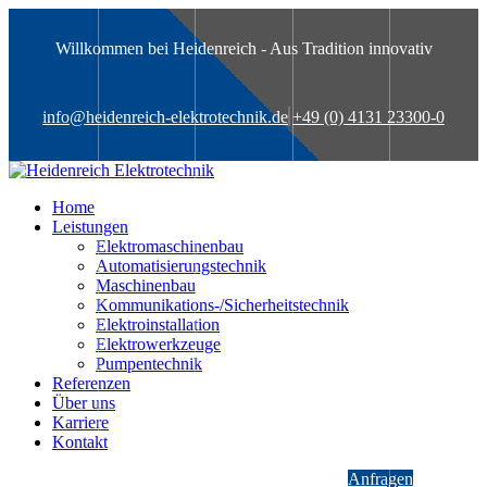
Willkommen bei Heidenreich - Aus Tradition innovativ
info@heidenreich-elektrotechnik.de
+49 (0) 4131 23300-0
Home
Leistungen
Elektromaschinenbau
Automatisierungstechnik
Maschinenbau
Kommunikations-/Sicherheitstechnik
Elektroinstallation
Elektrowerkzeuge
Pumpentechnik
Referenzen
Über uns
Karriere
Kontakt
Anfragen