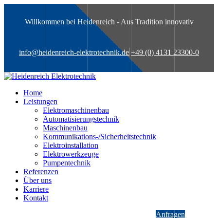
Willkommen bei Heidenreich - Aus Tradition innovativ
info@heidenreich-elektrotechnik.de
+49 (0) 4131 23300-0
Home
Leistungen
Elektromaschinenbau
Automatisierungstechnik
Maschinenbau
Kommunikations-/Sicherheitstechnik
Elektroinstallation
Elektrowerkzeuge
Pumpentechnik
Referenzen
Über uns
Karriere
Kontakt
Anfragen