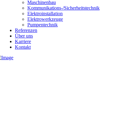
Maschinenbau
Kommunikations-/Sicherheitstechnik
Elektroinstallation
Elektrowerkzeuge
Pumpentechnik
Referenzen
Über uns
Karriere
Kontakt
04131 233000
info@heidenreich-elektrotechnik.de
Heidenreich Elektrotechnik & Elektromaschinenbau
heidenreich.lg