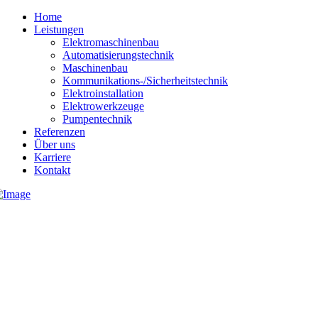
Home
Leistungen
Elektromaschinenbau
Automatisierungstechnik
Maschinenbau
Kommunikations-/Sicherheitstechnik
Elektroinstallation
Elektrowerkzeuge
Pumpentechnik
Referenzen
Über uns
Karriere
Kontakt
04131 233000
info@heidenreich-elektrotechnik.de