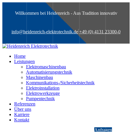
Willkommen bei Heidenreich - Aus Tradition innovativ
info@heidenreich-elektrotechnik.de
+49 (0) 4131 23300-0
Home
Leistungen
Elektromaschinenbau
Automatisierungstechnik
Maschinenbau
Kommunikations-/Sicherheitstechnik
Elektroinstallation
Elektrowerkzeuge
Pumpentechnik
Referenzen
Über uns
Karriere
Kontakt
Anfragen